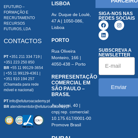
PARCEIRO
LISBOA
EFUTURO –
FORMAÇÃO E
SIGA-NOS NAS
Av. Duque de Loulé,
REDES SOCIAIS
RECRUTAMENTO
47 A | 1050-086,
RECURSOS
Lisboa
FUTUROS, LDA
CONTACTOS
PORTO
SUBSCREVA A
Rua Oliveira
NEWSLETTER
PT
+351 211 334 719 |
Monteiro, 166 |
+351 223 250 850
4050-438 – Porto
BR
+55 11 99129-3654
| +55 11 99129-4361 |
REPRESENTAÇÃO
+351 910 194 257
COMERCIAL EM
(Chamada para rede
Enviar
SÃO PAULO –
móvel e nacional)
BRASIL
PT
info@efuturoacademy.pt
Av. Agami, 40 |
BR
atendimentobr@efuturoacademy.pt
cnpj rep. comercial:
10.175.617/0001-00
Promove Brasil