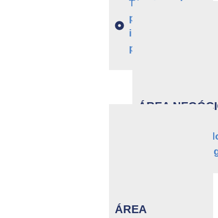
Técnicas de
protocolo e
imagem
pessoal
ÁREA NEGÓC
Empreended
Software de 
ÁREA