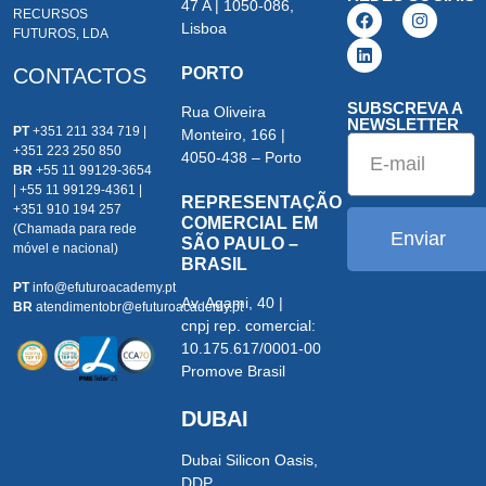
47 A | 1050-086,
RECURSOS
Lisboa
FUTUROS, LDA
CONTACTOS
PORTO
SUBSCREVA A
Rua Oliveira
NEWSLETTER
PT
+351 211 334 719 |
Monteiro, 166 |
+351 223 250 850
4050-438 – Porto
BR
+55 11 99129-3654
| +55 11 99129-4361 |
REPRESENTAÇÃO
+351 910 194 257
COMERCIAL EM
(Chamada para rede
Enviar
SÃO PAULO –
móvel e nacional)
BRASIL
PT
info@efuturoacademy.pt
Av. Agami, 40 |
BR
atendimentobr@efuturoacademy.pt
cnpj rep. comercial:
10.175.617/0001-00
Promove Brasil
DUBAI
Dubai Silicon Oasis,
DDP,