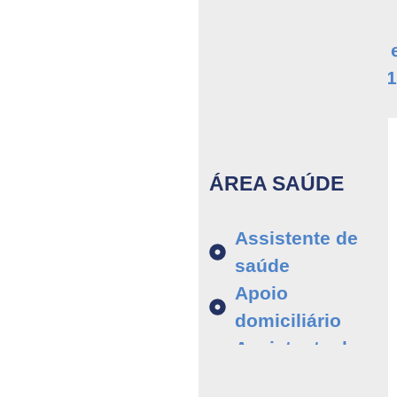
Inglês a1/a2 
Português a1
ÁREA SAÚDE
Assistente de
saúde
Apoio
domiciliário
Assistente de
geriatria