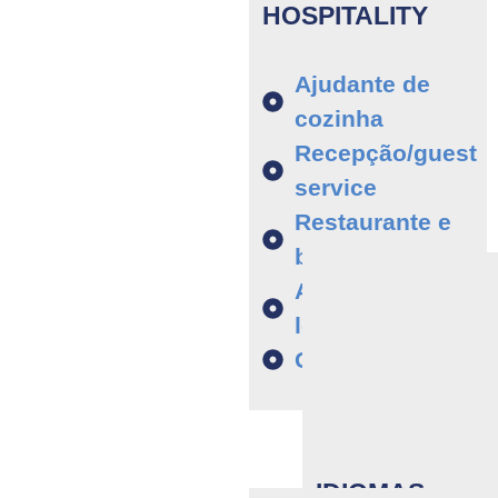
HOSPITALITY
Ajudante de
cozinha
Recepção/guest
service
Restaurante e
bar
Assistente de
loja
Governanta
IDIOMAS