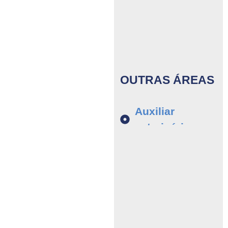
Parafarmácia e
dietética
OUTRAS ÁREAS
Auxiliar
veterinário
Assistência
medicina
dentária