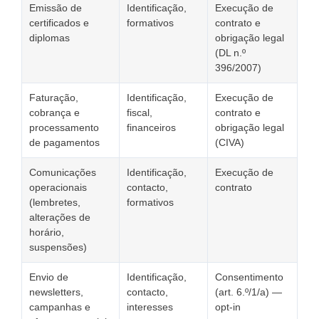
Emissão de
Identificação,
Execução de
certificados e
formativos
contrato e
diplomas
obrigação legal
(DL n.º
396/2007)
Faturação,
Identificação,
Execução de
cobrança e
fiscal,
contrato e
processamento
financeiros
obrigação legal
de pagamentos
(CIVA)
Comunicações
Identificação,
Execução de
operacionais
contacto,
contrato
(lembretes,
formativos
alterações de
horário,
suspensões)
Envio de
Identificação,
Consentimento
newsletters,
contacto,
(art. 6.º/1/a) —
campanhas e
interesses
opt-in