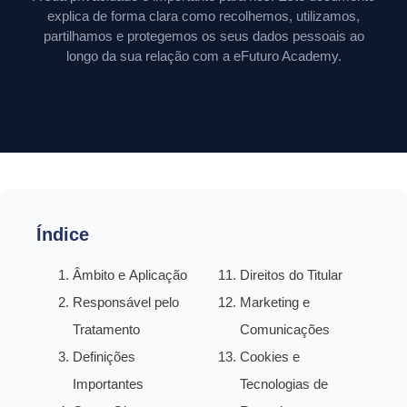
explica de forma clara como recolhemos, utilizamos,
partilhamos e protegemos os seus dados pessoais ao
longo da sua relação com a eFuturo Academy.
Índice
Âmbito e Aplicação
Direitos do Titular
Responsável pelo
Marketing e
Tratamento
Comunicações
Definições
Cookies e
Importantes
Tecnologias de