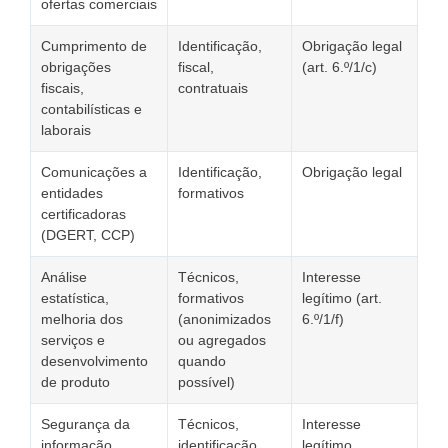
ofertas comerciais
Cumprimento de
Identificação,
Obrigação legal
obrigações
fiscal,
(art. 6.º/1/c)
fiscais,
contratuais
contabilísticas e
laborais
Comunicações a
Identificação,
Obrigação legal
entidades
formativos
certificadoras
(DGERT, CCP)
Análise
Técnicos,
Interesse
estatística,
formativos
legítimo (art.
melhoria dos
(anonimizados
6.º/1/f)
serviços e
ou agregados
desenvolvimento
quando
de produto
possível)
Segurança da
Técnicos,
Interesse
informação,
identificação
legítimo