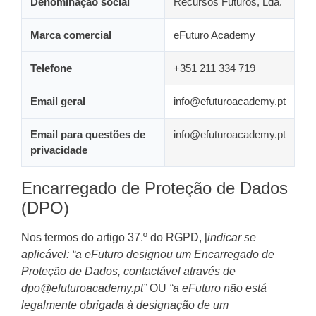
Denominação social
Recursos Futuros, Lda.
Marca comercial
eFuturo Academy
Telefone
+351 211 334 719
Email geral
info@efuturoacademy.pt
Email para questões de
info@efuturoacademy.pt
privacidade
Encarregado de Proteção de Dados
(DPO)
Nos termos do artigo 37.º do RGPD, [
indicar se
aplicável: “a eFuturo designou um Encarregado de
Proteção de Dados, contactável através de
dpo@efuturoacademy.pt”
OU
“a eFuturo não está
legalmente obrigada à designação de um