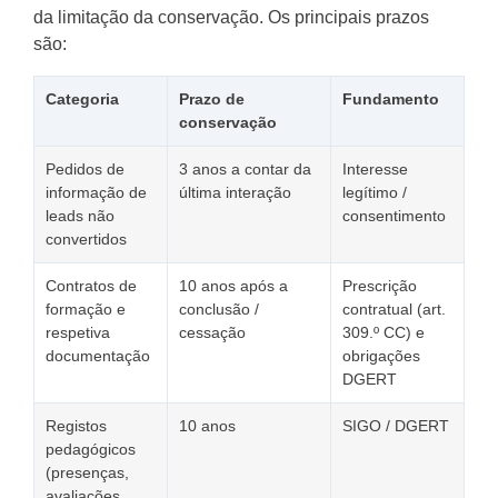
da limitação da conservação. Os principais prazos
são:
Categoria
Prazo de
Fundamento
conservação
Pedidos de
3 anos a contar da
Interesse
informação de
última interação
legítimo /
leads não
consentimento
convertidos
Contratos de
10 anos após a
Prescrição
formação e
conclusão /
contratual (art.
respetiva
cessação
309.º CC) e
documentação
obrigações
DGERT
Registos
10 anos
SIGO / DGERT
pedagógicos
(presenças,
avaliações,