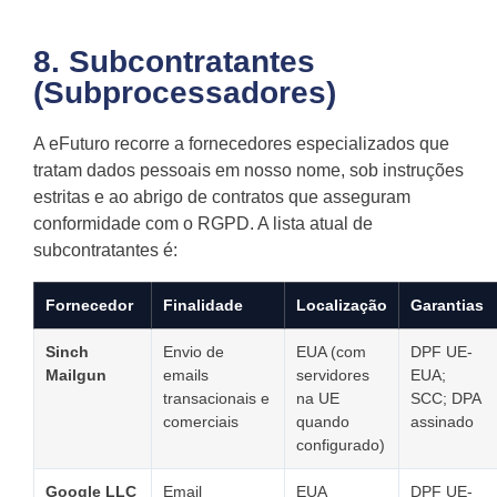
8. Subcontratantes
(Subprocessadores)
A eFuturo recorre a fornecedores especializados que
tratam dados pessoais em nosso nome, sob instruções
estritas e ao abrigo de contratos que asseguram
conformidade com o RGPD. A lista atual de
subcontratantes é:
Fornecedor
Finalidade
Localização
Garantias
Sinch
Envio de
EUA (com
DPF UE-
Mailgun
emails
servidores
EUA;
transacionais e
na UE
SCC; DPA
comerciais
quando
assinado
configurado)
Google LLC
Email
EUA
DPF UE-